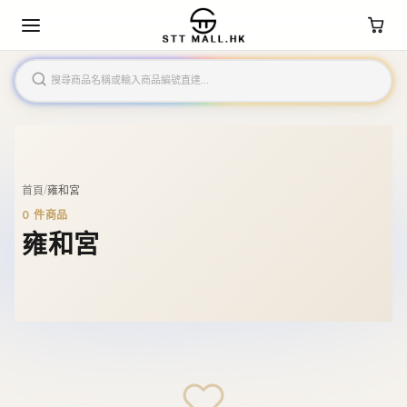
/
首頁
雍和宮
0
件商品
雍和宮