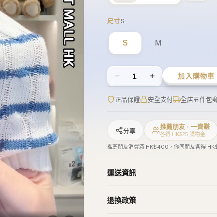
−
+
1
加入購物車
正品保證
安全支付
全店五件包
推薦朋友 · 一齊賺
分享
各得 HK$25 購物金
推薦朋友消費滿 HK$400，你同朋友各得 HK
運送資訊
退換政策