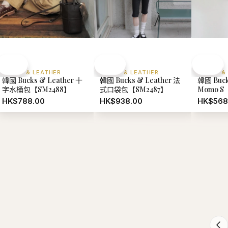
BUCKS & LEATHER
BUCKS & LEATHER
BUCKS &
韓國 Bucks & Leather 十
韓國 Bucks & Leather 法
韓國 Buck
字水桶包【SM2488】
式口袋包【SM2487】
Momo S
HK$788.00
HK$938.00
HK$568