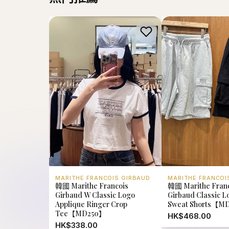
MARITHE FRANCOIS GIRBAUD
MARITHE FRANCOI
韓國 Marithe Francois
韓國 Marithe Fran
Girbaud W Classic Logo
Girbaud Classic 
Applique Ringer Crop
Sweat Shorts【M
Tee【MD250】
HK$468.00
HK$338.00