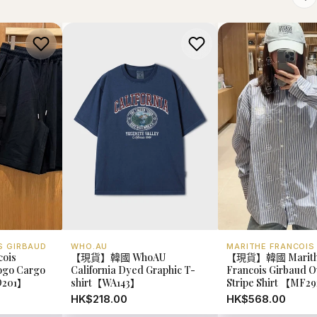
S GIRBAUD
WHO.AU
MARITHE FRANCOIS
cois
【現貨】韓國 WhoAU
【現貨】韓國 Marit
Logo Cargo
California Dyed Graphic T-
Francois Girbaud Ov
D201】
shirt【WA143】
Stripe Shirt 【MF2
HK$218.00
HK$568.00