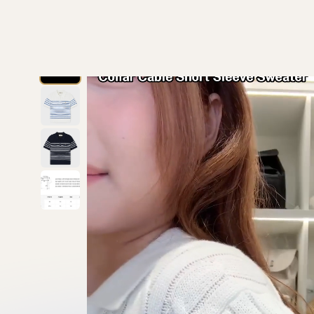
/
Who.AU
/
/
/
首頁
韓國直送 Korea
【直播6月25日】Who A U
韓國 WhoAU S