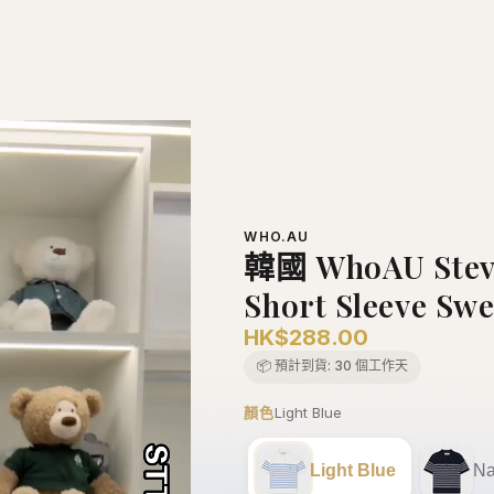
teve Collar Cable Short Sleeve Sweater【WA324】
WHO.AU
韓國 WhoAU Steve
Short Sleeve S
HK$288.00
📦 預計到貨:
30 個工作天
顏色
Light Blue
Light Blue
Na
尺寸
S
S
M