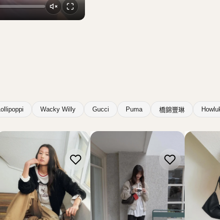
ollipoppi
Wacky Willy
Gucci
Puma
Howlu
橋錦豐琳