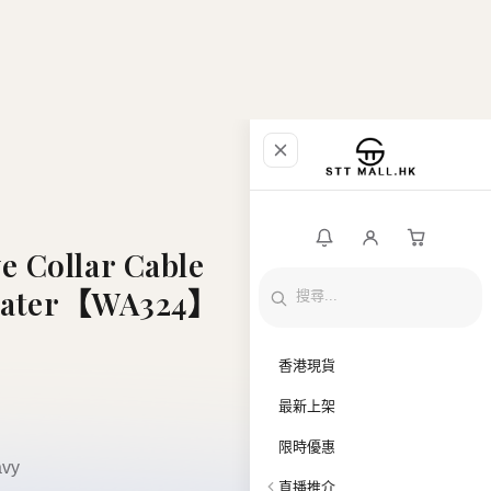
 Collar Cable
weater【WA324】
香港現貨
最新上架
限時優惠
vy
直播推介
品牌專區
全部商品
銀行入帳資料