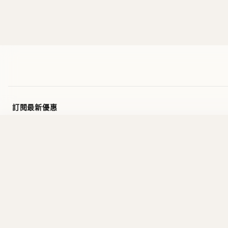
Light Bl
HK$28
訂閱最新優惠
🎁
首次訂閱送
$10 購物金
，每位限享一次
訂
銀行入