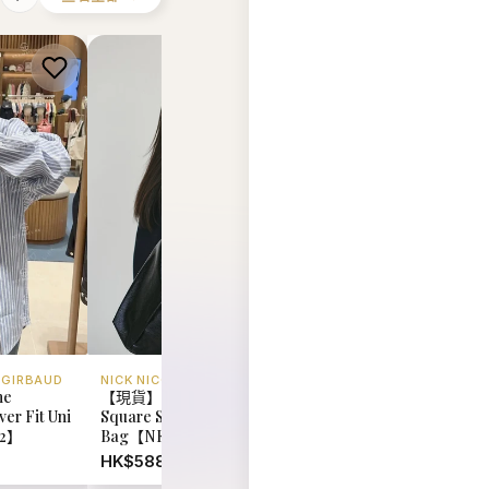
 GIRBAUD
NICK NICOLE
MARITHE FRANCOIS 
he
【現貨】韓國 Nick Nicole
韓國 Marithe Francoi
er Fit Uni
Square Shoulder
Girbaud Pony Classi
92】
Bag【NK067】
Tee【MD095】
HK$588.00
HK$348.00