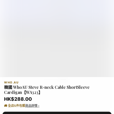
熱門推薦
查看全部 →
WHO.AU
韓國 WhoAU Steve R-neck Cable ShortSleeve
Cardigan【WA323】
HK$288.00
🚚 全店
5
件包郵
商品詳情 ›
MARITHE FRANCOIS
MARITHE FRANCOIS
WHO
【現
GIRBAUD
GIRBAUD