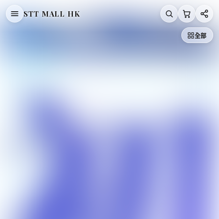
STT MALL HK
/
Sliswiss
/
/
首頁
香港現貨
全部
【現貨】Sliswiss #5號 初生眼精華 15ml【SM2060】
SLISWISS
【現貨】Sliswiss #5號 初生眼精華
15ml【SM2060】
HK$288.00
HK$699.00
慳
59
%