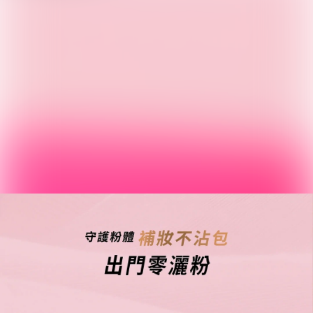
📦 預計到貨:
四至六星期
−
+
1
加入購物車
文森先生 SE1284
買多優惠
數量
價格
節省
2+
HK$168
-
27
%
正品保證
安全支付
全店五件包郵