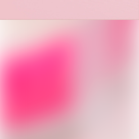
‼️99% 透明0粉感
‼️96% 輕薄不厚重
‼️98% 防水不融妝
‼️98% 透亮偽素顏
有效日期：2028/7/8
運送資訊
退換政策
新品上市
最新上架
查看全部
Bucks & Leather
Marithe Francois Girbaud
全部
Lollipoppi
Wacky Willy
Gucci
Puma