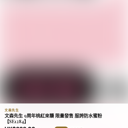
熱門推薦
查看全部 →
文森先生
文森先生 9周年桃紅來襲 限量發售 服誇防水蜜粉
WHO.AU
MARITHE FRANCOIS
NIC
【現貨】韓國 WhoAU
【現貨
GIRBAUD
【SE1284】
【現貨】韓國 Marithe
California Dyed Graphic T-
Squ