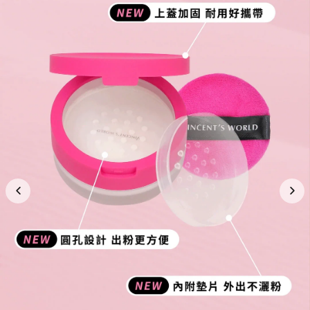
推薦朋友 · 一齊賺
分享
各得 HK$25 購物金
推薦朋友消費滿 HK$400，你同朋友各得 HK$25 購物金。
條款及細則
商品描述
🎉 9周年桃紅來襲 / 限量發售
‼️台灣銷量過10000000‼️
‼️超神奇蜜粉 持妝界No.1‼️
🔥羽柔親膚 12H超完美待肌
🔥防水設計 控油耐汗
🔥獨家二次研磨 羽柔親膚質地
🔥妝感服貼 拒絕浮粉脫妝
🔥不改變底妝色澤 重複補妝零厚重感
🔥任何膚色 一罐搞掂
🔥氣密式孔蓋 開蓋不灑粉
🌟五大特點🌟
‼️92% 服貼超持久