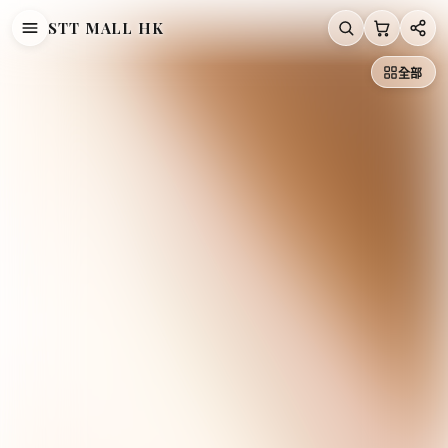
STT MALL HK
/
/
首頁
文森先生
文森先生 超雷粉凝霜 20g【SE1281】
全部
文森先生
文森先生 超雷粉凝霜 20g【SE1281】
HK$369.00
HK$469.00
慳
21
%