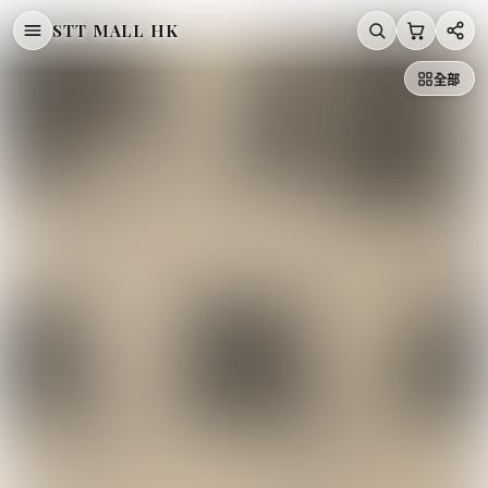
STT MALL HK
/
/
首頁
文森先生
文森先生 深呼吸洗卸慕斯 150ml【SE1272】
全部
文森先生
文森先生 深呼吸洗卸慕斯
150ml【SE1272】
HK$229.00
HK$299.00
慳
23
%