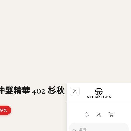
髮精華 402 杉秋
29
%
香港現貨
最新上架
郵
限時優惠
直播推介
品牌專區
$25 購物金。
條款及細則
全部商品
商店資料