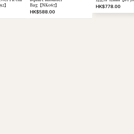
 質悟 免沖髮精華 402 杉秋 30ml【SE1271】
-
+
加
1
9.00