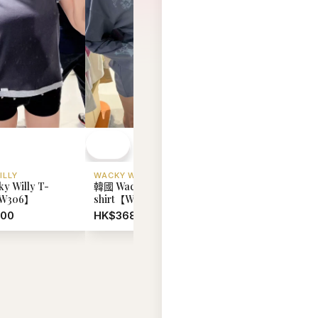
y Willy T-
韓國 Wacky Willy T-
韓國 Wacky Willy T
WW306】
shirt【WW305】
shirt【WW304】
.00
HK$368.00
HK$318.00
查看全部 →