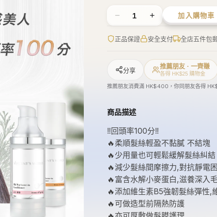
‼️回頭率100分‼️
🔥柔順髮絲輕盈不黏膩 不結塊
🔥少用量也可輕鬆緩解髮絲糾結
🔥減少髮絲間摩擦力,對抗靜電
🔥富含水解小麥蛋白,滋養深入
🔥添加維生素B5強韌髮絲彈性
🔥可做造型前隔熱防護
🔥亦可厚敷做髮膜護理
🔥味道中性沉穩清新,男女皆適
🌟瞬順發全效因子🌟
✅抗熱、抗靜電、柔順
🉑防斷髮、護色、不結塊
🉑快乾輕盈不影響髮造型
🌟水解小麥蛋白🌟
✅小分子高滲透性
🉑輔助補充髮絲結構緊密度
🌟維生素B5🌟