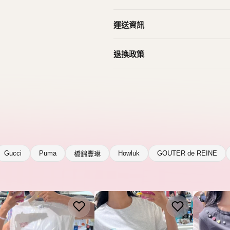
Gucci
Puma
Howluk
GOUTER de REINE
橋錦豐琳
WACKY WILLY
WACKY WILLY
WACKY W