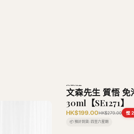
文森先生
文森先生 質悟 免沖
30ml【SE1271】
HK$199.00
HK$279.00
慳
📦 預計到貨:
四至六星期
−
+
1
加入購物車
正品保證
安全支付
全店五件包
推薦朋友 · 一齊賺
分享
各得 HK$25 購物金
推薦朋友消費滿 HK$400，你同朋友各得 HK
商品描述