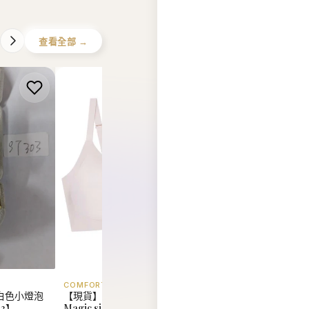
COMFORT LAB
EIDER
白色小燈泡
【現貨】韓國 Comfort Lab
【現貨】韓國 Eider U
03】
Magic size bralette on your
Reversible Fleece 
day off【LL066】
Jacket【ER018】
HK$328.00
HK$880.00