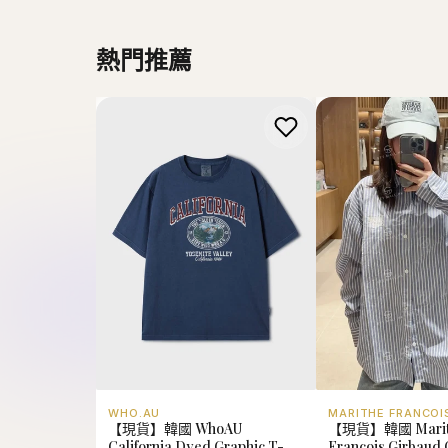
WHO.AU
MARITHE FRANCOI
【現貨】韓國 WhoAU
【現貨】韓國 Marit
California Dyed Graphic T-
Francois Girbaud O
shirt【WA143】
Stripe Shirt 【MF
HK$218.00
HK$568.00