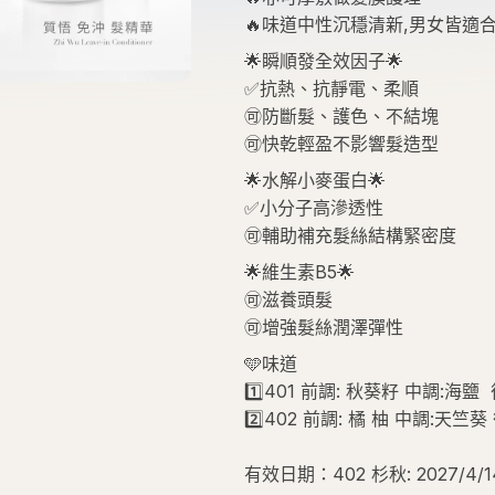
🉑滋養頭髮
🉑增強髮絲潤澤彈性
🩵味道
1️⃣401 前調: 秋葵籽 中調:海
2️⃣402 前調: 橘 柚 中調:天
有效日期：402 杉秋: 2027/4/1
運送資訊
退換政策