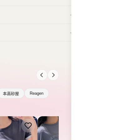
Reagen
本高砂屋
ILLY
WACKY WILLY
WACKY WILLY