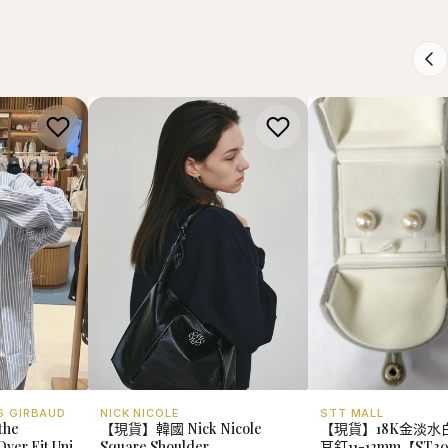
S GIRBAUD
NICK NICOLE
STT MALL
he
【現貨】韓國 Nick Nicole
【現貨】18K金淡水
ver Fit Uni
Square Shoulder
耳釘11-12mm【ST3
292】
Bag【NK067】
HK$778.00
HK$588.00