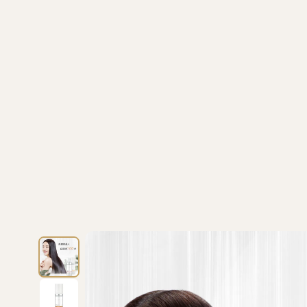
/
/
首頁
文森先生
文森先生 質悟 免沖髮精華 402 杉秋 30ml【SE1271】