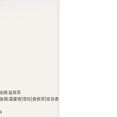
鹽 後調:鼠尾草
竺葵 後調:廣藿香|雪松|香根草|安息香
4