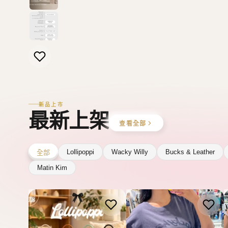
Lollipoppi
Wacky Willy
Bucks & Leather
全部
Matin Kim
WACKY WILLY