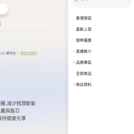
困擾,減少梳理斷髮
毛囊與髮芯
,維持健康光澤
合