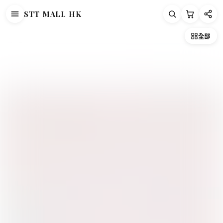
STT MALL HK
/
/
首頁
文森先生
文森先生 神奇活顏膠囊 120粒 (補充裝)【SE1265】
全部
文森先生
文森先生 神奇活顏膠囊 120粒 (補充裝)
【SE1265】
HK$699.00
HK$939.00
慳
26
%