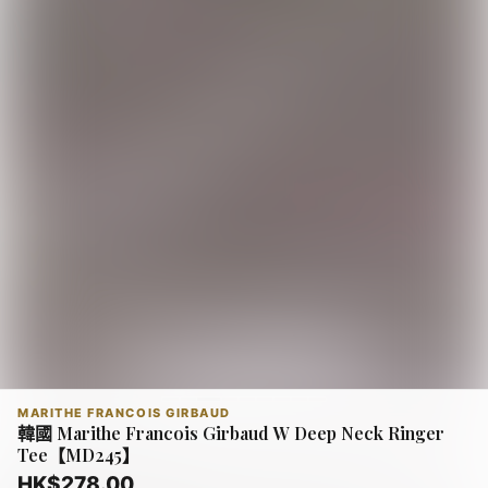
【SE1354】
【SE1353】
【SE1352】
HK$1,338.00
HK$1,338.00
HK$1,338.00
熱門推薦
查看全部 →
MARITHE FRANCOIS GIRBAUD
韓國 Marithe Francois Girbaud W Deep Neck Ringer
Tee【MD245】
HK$278.00