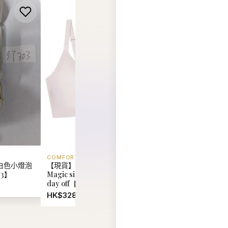
COMFORT LAB
EIDER
白色小燈泡
【現貨】韓國 Comfort Lab
【現貨】韓國 Eider U
03】
Magic size bralette on your
Reversible Fleece 
day off【LL066】
Jacket【ER018】
HK$328.00
HK$880.00