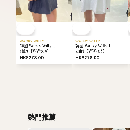
WACKY WILLY
WACKY WILLY
韓國 Wacky Willy T-
韓國 Wacky Willy T-
shirt【WW309】
shirt【WW308】
HK$278.00
HK$278.00
熱門推薦