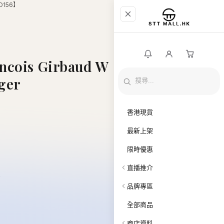
MD156】
ncois Girbaud W
ger
香港現貨
最新上架
限時優惠
直播推介
e
品牌專區
全部商品
商店資料