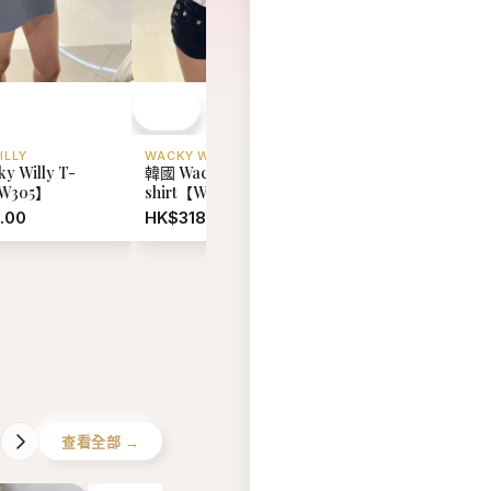
ILLY
WACKY WILLY
WACKY WILLY
y Willy T-
韓國 Wacky Willy T-
韓國 Wacky Willy T
WW305】
shirt【WW304】
shirt【WW303】
.00
HK$318.00
HK$318.00
查看全部 →