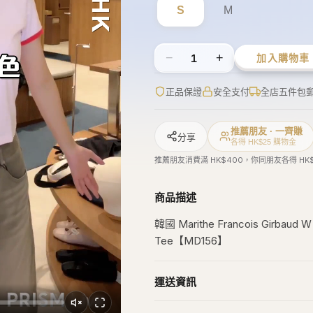
S
M
−
+
1
加入購物車
正品保證
安全支付
全店五件包
推薦朋友 · 一齊賺
分享
各得 HK$25 購物金
推薦朋友消費滿 HK$400，你同朋友各得 HK
商品描述
韓國 Marithe Francois Girbaud W 
Tee【MD156】
運送資訊