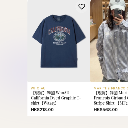
WHO.AU
MARITHE FRANCOI
【現貨】韓國 WhoAU
【現貨】韓國 Marit
California Dyed Graphic T-
Francois Girbaud O
shirt【WA143】
Stripe Shirt 【MF
HK$218.00
HK$568.00