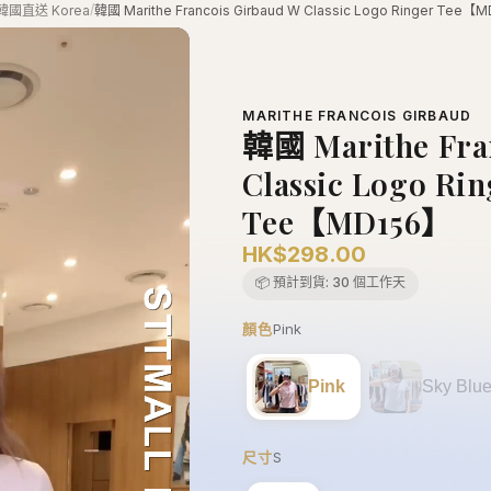
/
韓國直送 Korea
韓國 Marithe Francois Girbaud W Classic Logo Ringer Tee【
MARITHE FRANCOIS GIRBAUD
韓國 Marithe Fra
Classic Logo Rin
Tee【MD156】
HK$298.00
📦 預計到貨:
30 個工作天
顏色
Pink
Pink
Sky Blu
尺寸
S