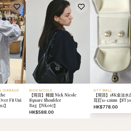
S GIRBAUD
NICK NICOLE
STT MALL
he
【現貨】韓國 Nick Nicole
【現貨】18K金淡水
ver Fit Uni
Square Shoulder
耳釘11-12mm【ST3
292】
Bag【NK067】
HK$778.00
HK$588.00