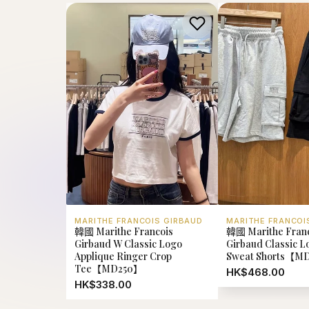
MARITHE FRANCOIS GIRBAUD
MARITHE FRANCOI
韓國 Marithe Francois
韓國 Marithe Fran
Girbaud W Classic Logo
Girbaud Classic 
Applique Ringer Crop
Sweat Shorts【M
Tee【MD250】
HK$468.00
HK$338.00