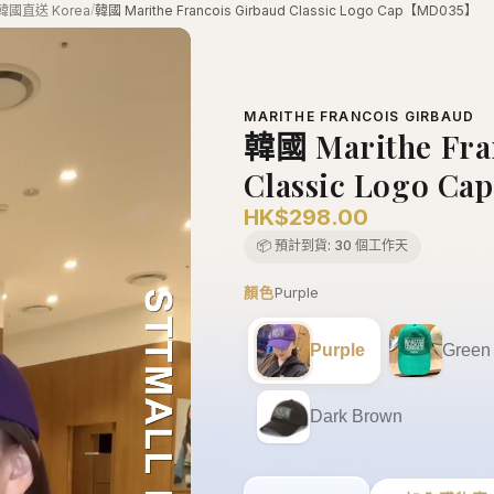
/
韓國直送 Korea
韓國 Marithe Francois Girbaud Classic Logo Cap【MD035】
MARITHE FRANCOIS GIRBAUD
韓國 Marithe Fra
Classic Logo 
HK$298.00
📦 預計到貨:
30 個工作天
顏色
Purple
Purple
Green
Dark Brown