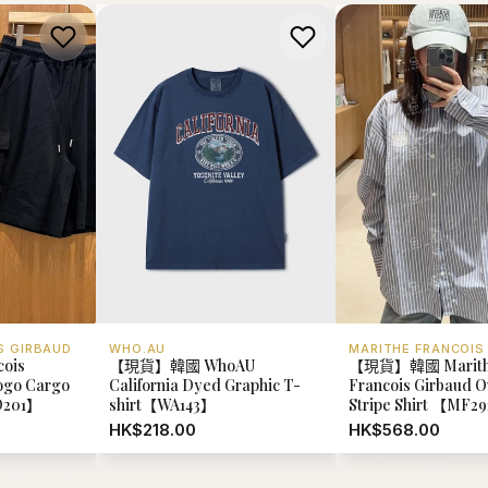
S GIRBAUD
WHO.AU
MARITHE FRANCOIS
cois
【現貨】韓國 WhoAU
【現貨】韓國 Marit
Logo Cargo
California Dyed Graphic T-
Francois Girbaud Ov
D201】
shirt【WA143】
Stripe Shirt 【MF2
HK$218.00
HK$568.00