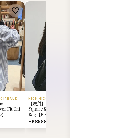
 GIRBAUD
NICK NICOLE
MARITHE FRANCOIS 
he
【現貨】韓國 Nick Nicole
韓國 Marithe Francoi
er Fit Uni
Square Shoulder
Girbaud Pony Classi
92】
Bag【NK067】
Tee【MD095】
HK$588.00
HK$348.00