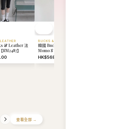
 LEATHER
BUCKS & LEATHER
BUCKS & LEATHER
s & Leather 法
韓國 Bucks & Leather
韓國 Bucks & Leat
SM2487】
Momo S【SM2486】
懶風單肩斜挎包 (中
【SM2485】
.00
HK$568.00
HK$688.00
查看全部 →