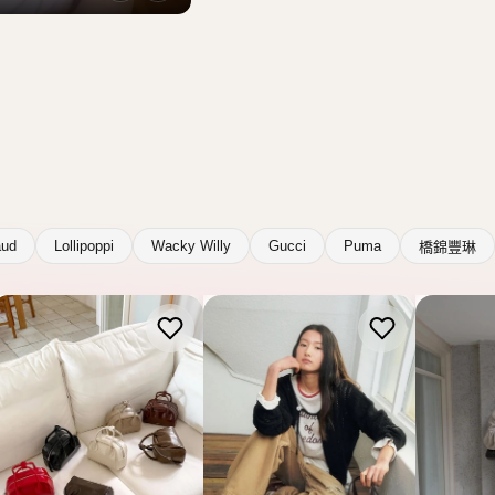
aud
Lollipoppi
Wacky Willy
Gucci
Puma
橋錦豐琳