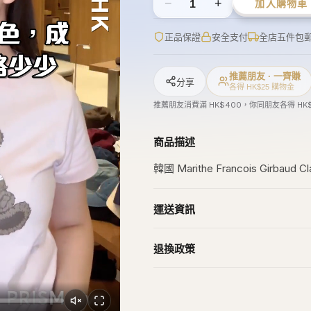
−
+
1
加入購物車
正品保證
安全支付
全店五件包
推薦朋友 · 一齊賺
分享
各得 HK$25 購物金
推薦朋友消費滿 HK$400，你同朋友各得 HK
商品描述
韓國 Marithe Francois Girbaud
運送資訊
退換政策