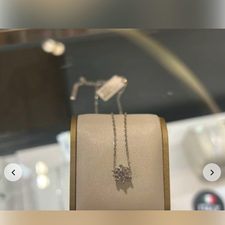
📦 預計到貨:
30 個工作天
−
+
1
加入購物車
正品保證
安全支付
全店五件包郵
推薦朋友 · 一齊賺
分享
各得 HK$25 購物金
推薦朋友消費滿 HK$400，你同朋友各得 HK$25 購物金。
條款及細則
運送資訊