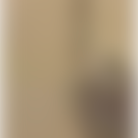
WACKY WILLY
WACKY WILLY
LOLLIPOPPI
韓國 Wacky Willy T-
韓國 Wacky Willy
Lollipoppi 毛絨包包掛
shirt【WW309】
shirt【WW308
件盲盒 (第一團 8月底
到貨)【SM2483】
HK$278.00
HK$278.00
HK$148.00
熱門推薦
查看全部 →