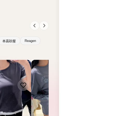
ILLY
WACKY WILLY
WACKY WILLY
y Willy T-
韓國 Wacky Willy T-
韓國 Wacky Willy T
WW306】
shirt【WW305】
shirt【WW304】
.00
HK$368.00
HK$318.00
查看全部 →