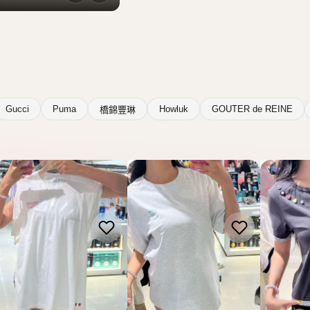
WACKY WILLY
WACKY WILLY
WACKY W
韓國 Wacky Willy T-
韓國 Wacky Willy T-
韓國 Wack
shirt【WW308】
shirt【WW307】
shirt【
HK$278.00
HK$278.00
HK$318