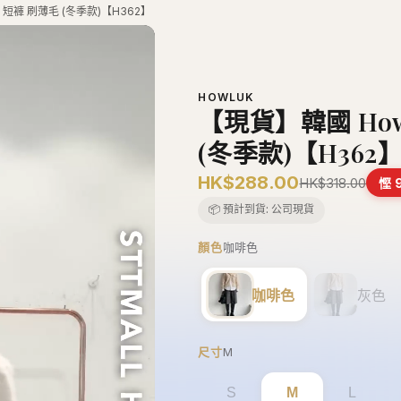
−
+
1
加入購物車
正品保證
安全支付
全店五件包
推薦朋友 · 一齊賺
分享
各得 HK$25 購物金
推薦朋友消費滿 HK$400，你同朋友各得 HK
商品描述
韓國 HowLuk 短褲 刷薄毛 (冬季款
運送資訊
退換政策