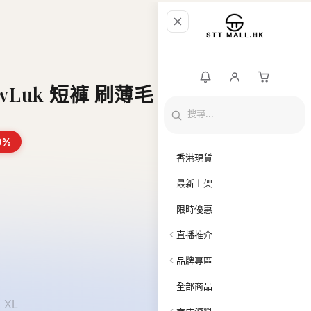
郵
$25 購物金。
條款及細則
)【H362】