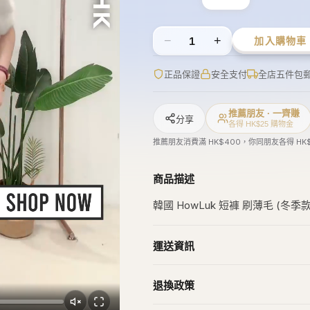
Gucci
Puma
Howluk
GOUTER de REINE
橋錦豐琳