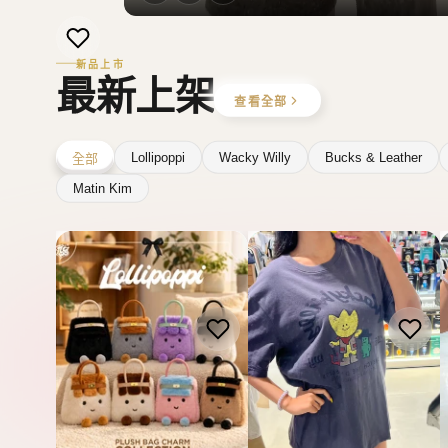
WACKY WILLY
LOLLIPOPPI
韓國 Wacky Willy T-
Lollipoppi 毛絨包包掛件盲
shirt【WW309】
盒 (第一團 8月底到貨)
【SM2483】
HK$278.00
HK$148.00
熱門推薦