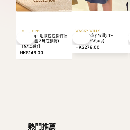
WHO.AU
MARITHE FRANCOI
【現貨】韓國 WhoAU
【現貨】韓國 Marit
California Dyed Graphic T-
Francois Girbaud O
shirt【WA143】
Stripe Shirt 【MF
HK$218.00
HK$568.00