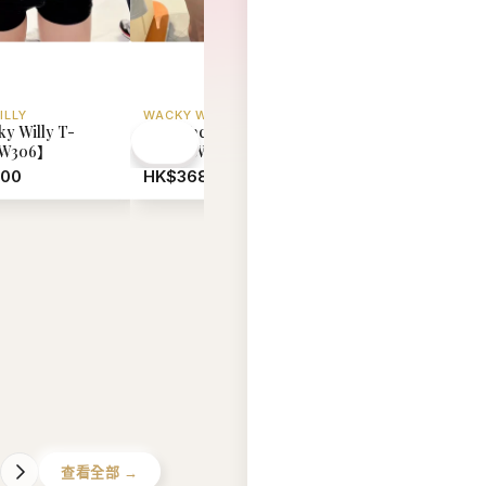
COMFORT LAB
EIDER
白色小燈泡
【現貨】韓國 Comfort Lab
【現貨】韓國 Eider U
03】
Magic size bralette on your
Reversible Fleece 
day off【LL066】
Jacket【ER018】
HK$328.00
HK$880.00