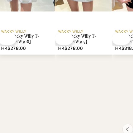
S GIRBAUD
NICK NICOLE
STT MALL
he
【現貨】韓國 Nick Nicole
【現貨】18K金淡水
ver Fit Uni
Square Shoulder
耳釘11-12mm【ST3
292】
Bag【NK067】
HK$778.00
HK$588.00