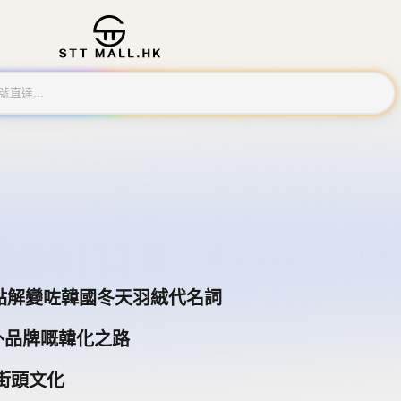
錄片頻道點解變咗韓國冬天羽絨代名詞
戶外品牌嘅韓化之路
千禧街頭文化